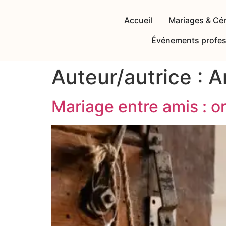
Accueil
Mariages & Cé
Événements profes
Auteur/autrice :
A
Mariage entre amis : o