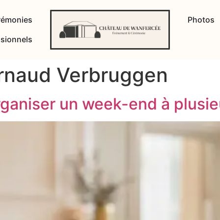
rémonies
Photos
sionnels
rnaud Verbruggen
rganiser un week-end à plusi