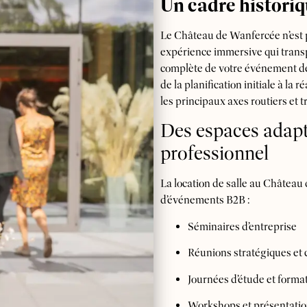
Un cadre historiq
Le Château de Wanfercée n’est 
expérience immersive qui transpo
complète de votre événement de 
de la planification initiale à la 
les principaux axes routiers et
Des espaces adap
professionnel
La location de salle au Château
d’événements B2B :
Séminaires d’entreprise
Réunions stratégiques et 
Journées d’étude et forma
Workshops et présentati