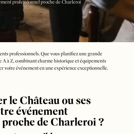
ement professionnel proche de Charleroi
ents professionnels. Que vous planifiez une grande
 de A à Z, combinant charme historique et équipements
r votre événement en une expérience exceptionnelle.
r le Château ou ses
otre événement
 proche de Charleroi ?